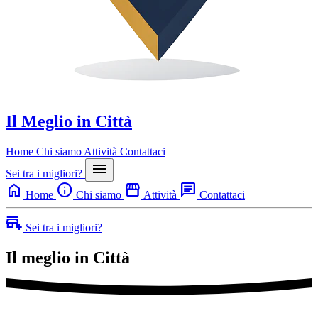
Il Meglio in Città
Home
Chi siamo
Attività
Contattaci
menu
Sei tra i migliori?
home
info
storefront
chat
Home
Chi siamo
Attività
Contattaci
add_business
Sei tra i migliori?
Il meglio in
Città